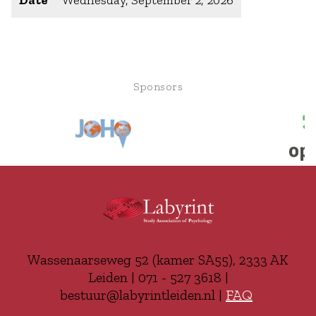
Date
Wednesday, September 2, 2026
Sponsors
Wassenaarseweg 52 (kamer SA55), 2333 AK
Leiden | 071 - 527 3618 |
bestuur@labyrintleiden.nl |
FAQ