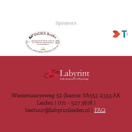
Sponsors
Wassenaarseweg 52 (kamer SA55), 2333 AK
Leiden | 071 - 527 3618 |
bestuur@labyrintleiden.nl |
FAQ