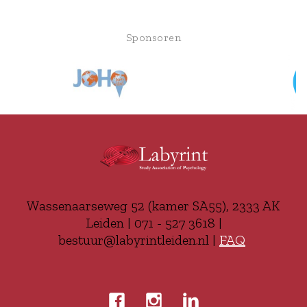
Sponsoren
Wassenaarseweg 52 (kamer SA55), 2333 AK
Leiden | 071 - 527 3618 |
bestuur@labyrintleiden.nl |
FAQ