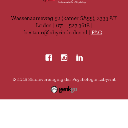
Wassenaarseweg 52 (kamer SA55), 2333 AK
Leiden | 071 - 527 3618 |
bestuur@labyrintleiden.nl |
FAQ
© 2026
Studievereniging der Psychologie Labyrint