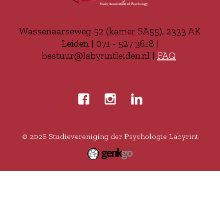
Wassenaarseweg 52 (kamer SA55), 2333 AK
Leiden | 071 - 527 3618 |
bestuur@labyrintleiden.nl |
FAQ
© 2026
Studievereniging der Psychologie Labyrint