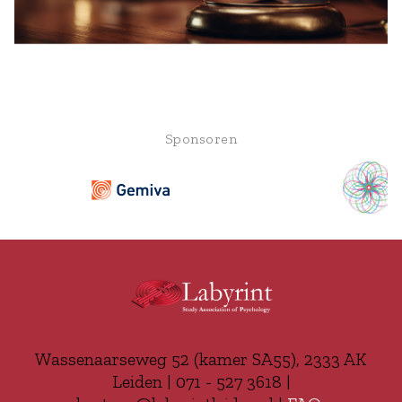
Sponsoren
Wassenaarseweg 52 (kamer SA55), 2333 AK
Leiden | 071 - 527 3618 |