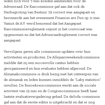
leden zich vóór 7 mei konden aanmelden voor de
Adviesraad. De Kascommissie gaf aan dat ook de
Herbegroting van Bestuur 79 correct was aangepast en
herinnerde aan het evenement Finances are Fun op 11 mei.
Vanuit de A.V. werd benoemd dat het Aangepast
Kascommissiereglement onjuist in het convocaat was
opgenomen en dat het Adviesraadreglement correct was
aangepast.
Vervolgens gaven alle commissies updates over hun
activiteiten en producten. De Allejaarsweekendcommissie
meldde dat zij een succesvolle cantus hebben
georganiseerd en hun evaluatie hebben afgerond. De
Almanakcommissie is druk bezig met het ontwerpen van
de almanak en leden kunnen inmiddels de “Laby statistics”
invullen. De Bezoekreiscommissie werkt aan de sociale
activiteit van 19 mei en de Congrescommissie heeft haar
laatste evaluatievergadering gehad. De deSofa-commissie
gaf aan dat de eerste editie is uitgebracht en dat er nog