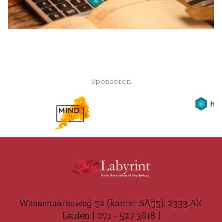
Sponsoren
Wassenaarseweg 52 (kamer SA55), 2333 AK
Leiden | 071 - 527 3618 |